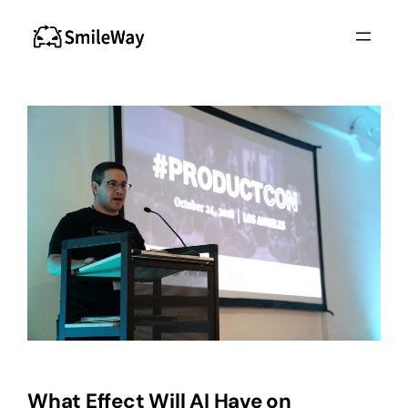
Saltar
al
contenido
What Effect Will AI Have on